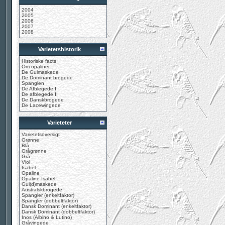
2004
2005
2006
2007
2008
Varietetshistorik
Historiske facts
Om opaliner
De Gulmaskede
De Dominant brogede
Spanglen
De Afblegede I
De afblegede II
De Danskbrogede
De Lacewingede
Varieteter
Varietetsoversigt
Grønne
Blå
Grågrønne
Grå
Viol
Isabel
Opaline
Opaline Isabel
Gul(d)maskede
Australskbrogede
Spangler (enkeltfaktor)
Spangler (dobbeltfaktor)
Dansk Dominant (enkeltfaktor)
Dansk Dominant (dobbeltfaktor)
Inos (Albino & Lutino)
Gråvingede