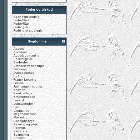
Foder og tilskud
Egen Frøblanding
Foder/Råd I
Foder/Råd II
Fodring m.v.
Fodring af stuefugle
Sygdomme
Appetit
A-Vitamin
Appetit og næring
Beskæfigelse
Blodmider
Bændelorm hos fugle
D-Vitamin
Dyrlægebesøg
E-Coli
Fransk fældning
Giardia
Jodmangel - struma
Kalkben
Kloakprolaps
Krobetændelse
Levetid
Luftsækmider
Lys
Læggenød
Megabakteriose
Mærkning
Papegøjesyge
Pasning og pleje
Poxvirus
Psittacine
Soignering
Spolorm