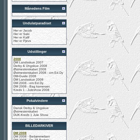
Månedens Film
Undulatparadiset
Her er Jacob
Her er Saki
Her er Kalif
Her er Pjevs
Udstillinger
2008
DM Landsskue 2007
Derby & Ungskue 2008
Østmesterskabet 2008
Østmesterskabet 2008 - om Ed.Dy
DM-Guide 2008
DM Landsskue 2008
DM 2008 - om Ed.Dy
DM 2008 - Bag kameraet
Kreds 1 - Juleshow 2008
Pokalvindere
Dansk Derby & Ungskue
Østmesterskabet
DUK-Kreds 1 Jule Show
BILLEDARKIVER
DM 2008
DM 2008 - Bedømmelsen
DM 2008 - De 28 Bedste