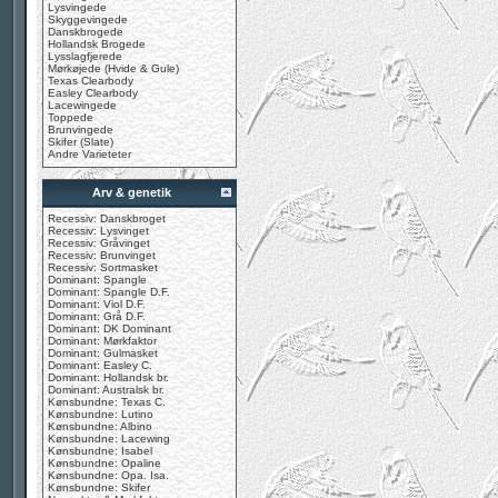
Lysvingede
Skyggevingede
Danskbrogede
Hollandsk Brogede
Lysslagfjerede
Mørkøjede (Hvide & Gule)
Texas Clearbody
Easley Clearbody
Lacewingede
Toppede
Brunvingede
Skifer (Slate)
Andre Varieteter
Arv & genetik
Recessiv: Danskbroget
Recessiv: Lysvinget
Recessiv: Gråvinget
Recessiv: Brunvinget
Recessiv: Sortmasket
Dominant: Spangle
Dominant: Spangle D.F.
Dominant: Viol D.F.
Dominant: Grå D.F.
Dominant: DK Dominant
Dominant: Mørkfaktor
Dominant: Gulmasket
Dominant: Easley C.
Dominant: Hollandsk br.
Dominant: Australsk br.
Kønsbundne: Texas C.
Kønsbundne: Lutino
Kønsbundne: Albino
Kønsbundne: Lacewing
Kønsbundne: Isabel
Kønsbundne: Opaline
Kønsbundne: Opa. Isa.
Kønsbundne: Skifer