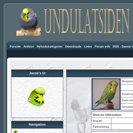
Forside
·
Artikler
·
Nyhedskategorier
·
Downloads
·
Links
·
Forum etik
·
DUS - Dansk 
Jacob's Ur
Brugern
Email a
Dato for
Seneste
Diverse information
Bopæl:
Navigation
Fødselsdag: