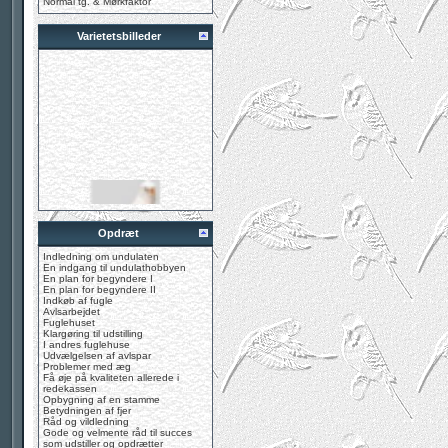
Normal tg. & Mørkfaktor
Varietetsbilleder
Opdræt
Indledning om undulaten
En indgang til undulathobbyen
En plan for begyndere I
En plan for begyndere II
Indkøb af fugle
Avlsarbejdet
Fuglehuset
Klargøring til udstilling
I andres fuglehuse
Udvælgelsen af avlspar
Problemer med æg
Få øje på kvaliteten allerede i
redekassen
Opbygning af en stamme
Betydningen af fjer
Råd og vildledning
Gode og velmente råd til succes
som udstiller og opdrætter