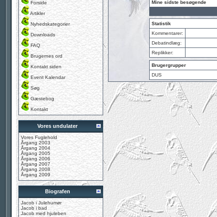
Mine sidste besøgende
Forside
Artikler
Statistik
Nyhedskategorier
Kommentarer:
Downloads
Debatindlæg:
FAQ
Replikker:
Brugernes ord
Brugergrupper
Kontakt siden
DUS
Event Kalendar
Søg
Gæstebog
Kontakt
Vores undulater
Vores Fuglehold
Årgang 2003
Årgang 2004
Årgang 2005
Årgang 2006
Årgang 2007
Årgang 2008
Årgang 2009
Biografen
Jacob i Julehumør
Jacob i bad
Jacob med hjuleben