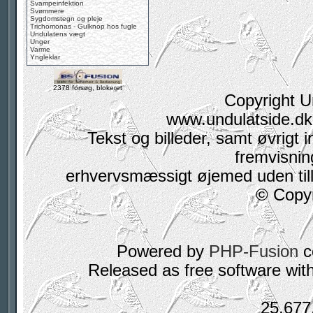
Svampeinfektion
Svømmere
Sygdomstegn og pleje
Trichomonas - Gulknop hos fugle
Undulatens vægt
Unger
Varme
Yngleklar
2378 forsøg, blokeret
Copyright U
www.undulatside.dk 
Tekst og billeder, samt øvrigt i
fremvisning
erhvervsmæssigt øjemed uden tilla
© Copyr
Powered by
PHP-Fusion
c
Released as free software wit
25,677