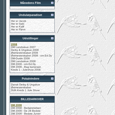
Månedens Film
Undulatparadiset
Her er Jacob
Her er Saki
Her er Kalif
Her er Pjevs
Udstillinger
2008
DM Landsskue 2007
Derby & Ungskue 2008
Østmesterskabet 2008
Østmesterskabet 2008 - om Ed.Dy
DM-Guide 2008
DM Landsskue 2008
DM 2008 - om Ed.Dy
DM 2008 - Bag kameraet
Kreds 1 - Juleshow 2008
Pokalvindere
Dansk Derby & Ungskue
Østmesterskabet
DUK-Kreds 1 Jule Show
BILLEDARKIVER
DM 2008
DM 2008 - Bedømmelsen
DM 2008 - De 28 Bedste
DM 2008 - Bedste Junior