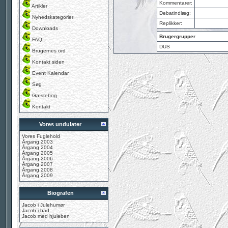
Kommentarer:
Artikler
Debatindlæg:
Nyhedskategorier
Replikker:
Downloads
Brugergrupper
FAQ
DUS
Brugernes ord
Kontakt siden
Event Kalendar
Søg
Gæstebog
Kontakt
Vores undulater
Vores Fuglehold
Årgang 2003
Årgang 2004
Årgang 2005
Årgang 2006
Årgang 2007
Årgang 2008
Årgang 2009
Biografen
Jacob i Julehumør
Jacob i bad
Jacob med hjuleben