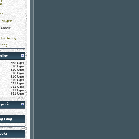
 8
ne
 143
e brugere:0
:
Charlie
ikke besøg
. dag
nline
758 Uger
810 Uger
810 Uger
810 Uger
810 Uger
810 Uger
811 Uger
811 Uger
811 Uger
811 Uger
e i år
g i dag
kboks