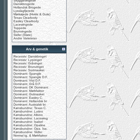
Skyggevingede
Danskbrogede
Hollandsk Brogede
Lysslagfjerede
Mørkøjede (Hvide & Gule)
Texas Clearbody
Easley Clearbody
Lacewingede
Toppede
Brunvingede
Skifer (Slate)
Andre Varieteter
Arv & genetik
Recessiv: Danskbroget
Recessiv: Lysvinget
Recessiv: Gråvinget
Recessiv: Brunvinget
Recessiv: Sortmasket
Dominant: Spangle
Dominant: Spangle D.F.
Dominant: Viol D.F.
Dominant: Grå D.F.
Dominant: DK Dominant
Dominant: Mørkfaktor
Dominant: Gulmasket
Dominant: Easley C.
Dominant: Hollandsk br.
Dominant: Australsk br.
Kønsbundne: Texas C.
Kønsbundne: Lutino
Kønsbundne: Albino
Kønsbundne: Lacewing
Kønsbundne: Isabel
Kønsbundne: Opaline
Kønsbundne: Opa. Isa.
Kønsbundne: Skifer
Normal tg. & Mørkfaktor