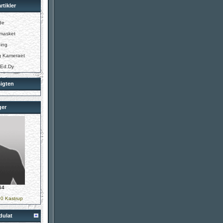
rtikler
de
tmasket
ing
g Kameraet
 Ed.Dy
igten
ger
S4
0 Kastrup
dulat