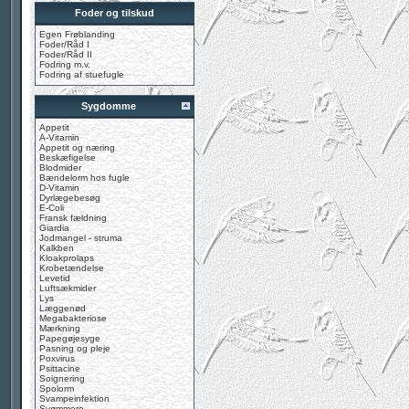
Foder og tilskud
Egen Frøblanding
Foder/Råd I
Foder/Råd II
Fodring m.v.
Fodring af stuefugle
Sygdomme
Appetit
A-Vitamin
Appetit og næring
Beskæfigelse
Blodmider
Bændelorm hos fugle
D-Vitamin
Dyrlægebesøg
E-Coli
Fransk fældning
Giardia
Jodmangel - struma
Kalkben
Kloakprolaps
Krobetændelse
Levetid
Luftsækmider
Lys
Læggenød
Megabakteriose
Mærkning
Papegøjesyge
Pasning og pleje
Poxvirus
Psittacine
Soignering
Spolorm
Svampeinfektion
Svømmere