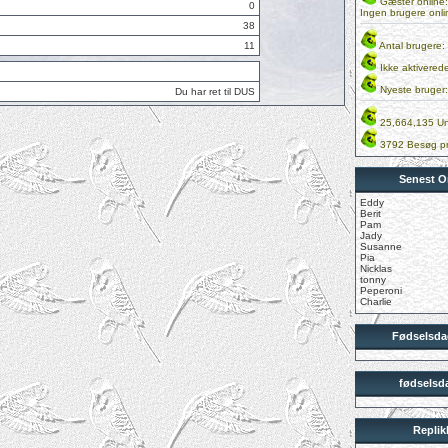
Gæster online:
0
Ingen brugere onli
38
11
Antal brugere:
Ikke aktivered
Nyeste bruger
Du har ret til DUS
25,664,135 Un
3792 Besøg pr
Senest O
Eddy
Berit
Pam
Jady
Susanne
Pia
Nicklas
tonny
Peperoni
Charlie
Fødselsdag
fødselsda
Repli