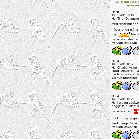
Du er nødt til at
skrive en
Berit
19/01/2011 03:18
Hej Tina! Du ønskes 
med fødselsdagen
håber, at du må få 
dag!
Med 
fødselsdagshilsner
fra undulatside.dk
Berit
18/01/2011 11:57
Hej Charlie! Velkom
"Undulatside.dk"! 
må få en masse gl
Stor undulathilsen f
Berit
16/01/2011 12:21
Hej hwa og Luckyo
begge to et stort t
fødselsdagen!
må få en rigtig go
Med mange fødsels
fra undulatside.dk