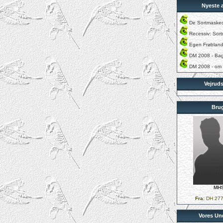
Nyeste a
De Sortmaske
Recessiv: Sor
Egen Frøbland
DM 2008 - Ba
DM 2008 - om
Vejruds
Bru
MH
Fra:
DH 277
Vores Un