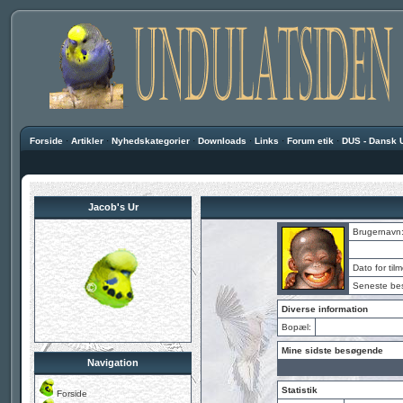
Forside
·
Artikler
·
Nyhedskategorier
·
Downloads
·
Links
·
Forum etik
·
DUS - Dansk 
Jacob's Ur
Brugernavn
Dato for tilm
Seneste be
Diverse information
Bopæl:
Mine sidste besøgende
Navigation
Statistik
Forside