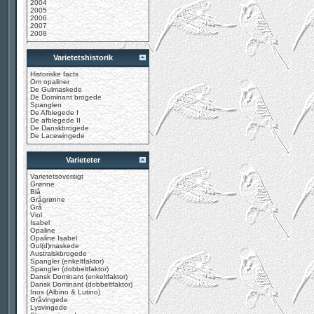
2004
2005
2006
2007
2008
Varietetshistorik
Historiske facts
Om opaliner
De Gulmaskede
De Dominant brogede
Spanglen
De Afblegede I
De afblegede II
De Danskbrogede
De Lacewingede
Varieteter
Varietetsoversigt
Grønne
Blå
Grågrønne
Grå
Viol
Isabel
Opaline
Opaline Isabel
Gul(d)maskede
Australskbrogede
Spangler (enkeltfaktor)
Spangler (dobbeltfaktor)
Dansk Dominant (enkeltfaktor)
Dansk Dominant (dobbeltfaktor)
Inos (Albino & Lutino)
Gråvingede
Lysvingede