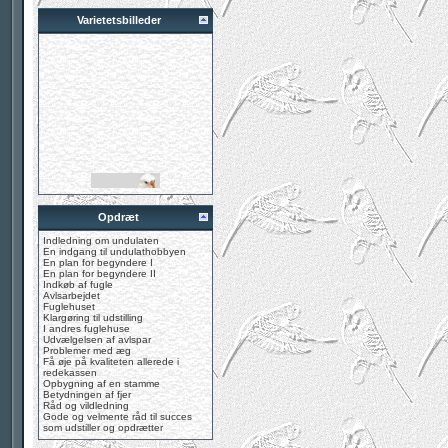
Varietetsbilleder
Opdræt
Indledning om undulaten
En indgang til undulathobbyen
En plan for begyndere I
En plan for begyndere II
Indkøb af fugle
Avlsarbejdet
Fuglehuset
Klargøring til udstilling
I andres fuglehuse
Udvælgelsen af avlspar
Problemer med æg
Få øje på kvaliteten allerede i
redekassen
Opbygning af en stamme
Betydningen af fjer
Råd og vildledning
Gode og velmente råd til succes
som udstiller og opdrætter