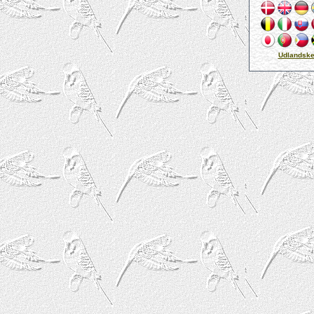
Didier Mervilde
Udlandske