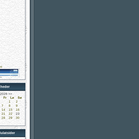
ps
nheder
yreklinik
 2026
>>
Fr
Lø
Sø
1
2
7
8
9
14
15
16
21
22
23
28
29
30
ubben
ulatsider