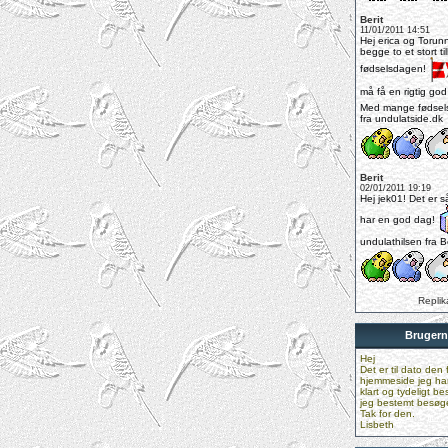
Berit
11/01/2011 14:51
Hej erica og Torun
begge to et stort t
fødselsdagen!
må få en rigtig go
Med mange fødsels
fra undulatside.dk
Berit
02/01/2011 19:19
Hej jek01! Det er s
har en god dag!
undulathilsen fra Be
Replik
Brugern
Hej
Det er til dato den 
hjemmeside jeg har 
klart og tydeligt be
jeg bestemt besøge
Tak for den.
Lisbeth