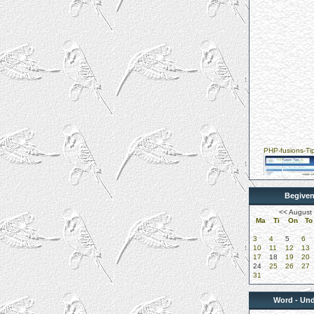
PHP-fusions-Ti
Begive
Kungelundens D
<<
August
Ma
Ti
On
To
3
4
5
6
10
11
12
13
17
18
19
20
24
25
26
27
31
DUK-Undulatkl
Word - Und