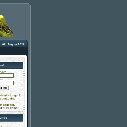
06. August 2026
ind
navn
ord
tilmeldt bruger?
 oprette dig.
dit kodeord?
d at klikke her
.
ende