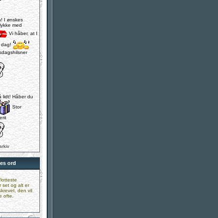
n! I ønskes
illykke med
Vi håber, at I
d dag!
dagshilsner
å lidt! Håber du
Stor
rit
arkiv
es ord
flotteste
set og alt er
skrevet, den vil
 ofte.