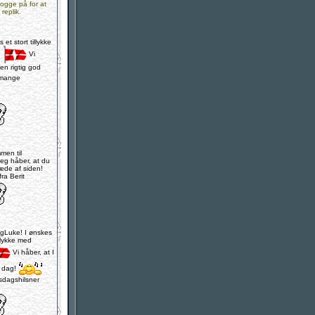
 logge på for at
 replik.
et stort tillykke
!
Vi
en rigtig god
mange
men til
Jeg håber, at du
æde af siden!
ra Berit
gLuke! I ønskes
illykke med
Vi håber, at I
d dag!
dagshilsner