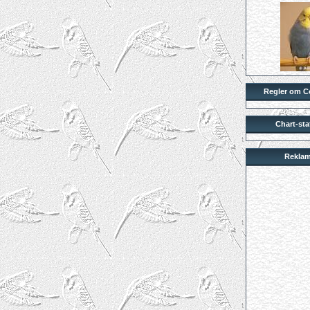
Regler om C
Chart-stat
Reklam