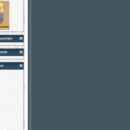
opyright
istik
er