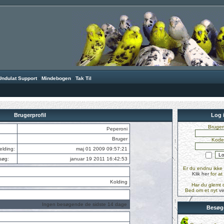
Undulat Support
·
Mindebogen
·
Tak Til
Brugerprofil
Log 
Bruger
:
Peperoni
Bruger
Kode
elding:
maj 01 2009 09:57:21
søg:
januar 19 2011 16:42:53
Er du endnu ikke 
Klik her
for at
Kolding
Har du glemt 
Bed om et nyt
ve
Ingen besøgende de sidste 14 dage
Besøg