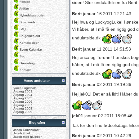
Forside
siden! Stor undulathilsen fra Berit
Artikler
Berit
januar 16 2011 12:21:43
Nyhedskategorier
Hej hwa og LuckyogLuke! I ønskes
Downloads
Vi håber, at I må få en rigtig god 
FAQ
Brugernes ord
undulatside.dk
Kontakt siden
Berit
januar 11 2011 14:51:53
Event Kalendar
Søg
Hej erica og Torunn! I ønskes begg
Gæstebog
håber, at I må få en rigtig god da
Kontakt
undulatside.dk
Vores undulater
Berit
januar 02 2011 19:19:36
Vores Fuglehold
Årgang 2003
Hej jek01! Det er så lidt! Håber d
Årgang 2004
Årgang 2005
Årgang 2006
Årgang 2007
Årgang 2008
Årgang 2009
jek01
januar 02 2011 18:08:46
Biografen
Tak for den fine fødselsdags hils
Jacob i Julehumør
Jacob i bad
Berit
januar 02 2011 10:42:29
Jacob med hjuleben