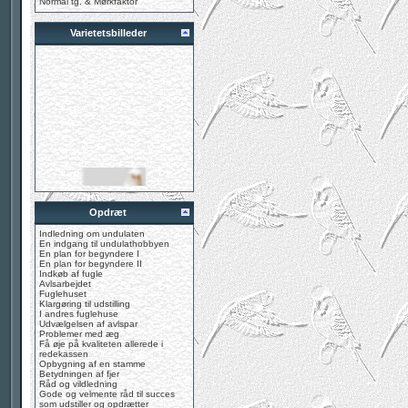
Normal tg. & Mørkfaktor
Varietetsbilleder
Opdræt
Indledning om undulaten
En indgang til undulathobbyen
En plan for begyndere I
En plan for begyndere II
Indkøb af fugle
Avlsarbejdet
Fuglehuset
Klargøring til udstilling
I andres fuglehuse
Udvælgelsen af avlspar
Problemer med æg
Få øje på kvaliteten allerede i
redekassen
Opbygning af en stamme
Betydningen af fjer
Råd og vildledning
Gode og velmente råd til succes
som udstiller og opdrætter