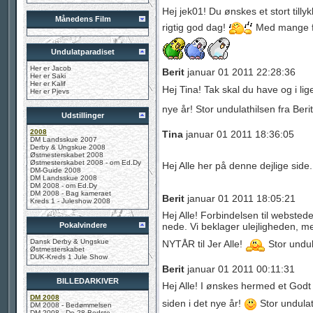
Hej jek01! Du ønskes et stort til
Månedens Film
rigtig god dag!
Med mange fø
Undulatparadiset
Her er Jacob
Berit
januar 01 2011 22:28:36
Her er Saki
Her er Kalif
Hej Tina! Tak skal du have og i l
Her er Pjevs
nye år! Stor undulathilsen fra Beri
Udstillinger
2008
Tina
januar 01 2011 18:36:05
DM Landsskue 2007
Derby & Ungskue 2008
Østmesterskabet 2008
Østmesterskabet 2008 - om Ed.Dy
Hej Alle her på denne dejlige side.
DM-Guide 2008
DM Landsskue 2008
DM 2008 - om Ed.Dy
DM 2008 - Bag kameraet
Berit
januar 01 2011 18:05:21
Kreds 1 - Juleshow 2008
Hej Alle! Forbindelsen til websted
Pokalvindere
nede. Vi beklager ulejligheden, 
Dansk Derby & Ungskue
NYTÅR til Jer Alle!
Stor undul
Østmesterskabet
DUK-Kreds 1 Jule Show
Berit
januar 01 2011 00:11:31
BILLEDARKIVER
Hej Alle! I ønskes hermed et Godt 
DM 2008
siden i det nye år!
Stor undulat
DM 2008 - Bedømmelsen
DM 2008 - De 28 Bedste