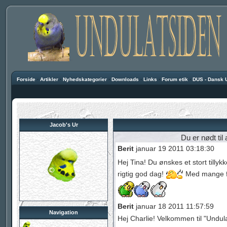
Forside
·
Artikler
·
Nyhedskategorier
·
Downloads
·
Links
·
Forum etik
·
DUS - Dansk 
Jacob's Ur
Du er nødt til 
Berit
januar 19 2011 03:18:30
Hej Tina! Du ønskes et stort till
rigtig god dag!
Med mange fø
Berit
januar 18 2011 11:57:59
Navigation
Hej Charlie! Velkommen til "Undul