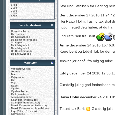
2004
Stor undulathilsen fra Berit og he
2005
2006
2007
Berit
december 27 2010 11:24:42
2008
Hej Rawa Holm, Tusind tak skal du
Varietetshistorik
rigtig meget! Jeg håber, at du har
Historiske facts
Om opaliner
undulathilsen fra Berit
De Gulmaskede
De Dominant brogede
Spanglen
Anne
december 24 2010 15:46:0
De Afblegede I
De afblegede II
Kære Berit og Eddy! Tak for den sød
De Danskbrogede
De Lacewingede
ønskes jer også, fra mig og mine 1
Varieteter
Varietetsoversigt
Grønne
Eddy
december 24 2010 12:36:1
Blå
Grågrønne
Grå
Viol
Glædelig jul og god fædselsdan 
Isabel
Opaline
Opaline Isabel
Gul(d)maskede
Rawa Holm
december 24 2010 0
Australskbrogede
Spangler (enkeltfaktor)
Spangler (dobbeltfaktor)
Dansk Dominant (enkeltfaktor)
Tusind tak Berit
Glædelig jul til
Dansk Dominant (dobbeltfaktor)
Inos (Albino & Lutino)
Gråvingede