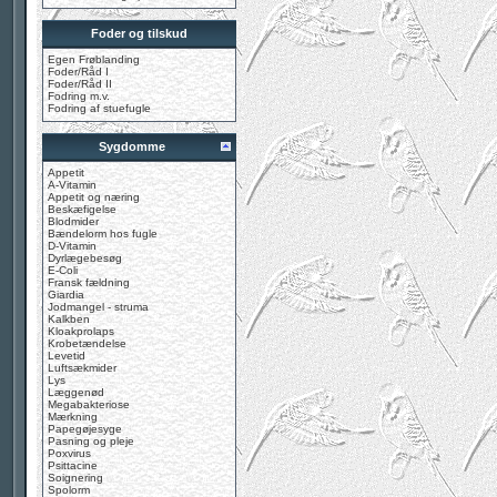
Foder og tilskud
Egen Frøblanding
Foder/Råd I
Foder/Råd II
Fodring m.v.
Fodring af stuefugle
Sygdomme
Appetit
A-Vitamin
Appetit og næring
Beskæfigelse
Blodmider
Bændelorm hos fugle
D-Vitamin
Dyrlægebesøg
E-Coli
Fransk fældning
Giardia
Jodmangel - struma
Kalkben
Kloakprolaps
Krobetændelse
Levetid
Luftsækmider
Lys
Læggenød
Megabakteriose
Mærkning
Papegøjesyge
Pasning og pleje
Poxvirus
Psittacine
Soignering
Spolorm