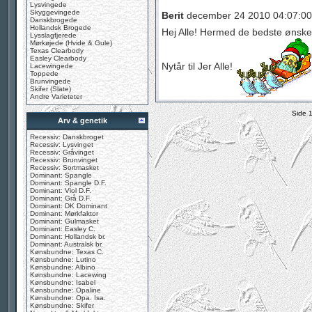
Lysvingede
Skyggevingede
Berit
december 24 2010 04:07:00
Danskbrogede
Hollandsk Brogede
Hej Alle! Hermed de bedste ønske
Lysslagfjerede
Mørkøjede (Hvide & Gule)
Texas Clearbody
Easley Clearbody
Nytår til Jer Alle!
Lacewingede
Toppede
Brunvingede
Skifer (Slate)
Andre Varieteter
Side 
Arv & genetik
Recessiv: Danskbroget
Recessiv: Lysvinget
Recessiv: Gråvinget
Recessiv: Brunvinget
Recessiv: Sortmasket
Dominant: Spangle
Dominant: Spangle D.F.
Dominant: Viol D.F.
Dominant: Grå D.F.
Dominant: DK Dominant
Dominant: Mørkfaktor
Dominant: Gulmasket
Dominant: Easley C.
Dominant: Hollandsk br.
Dominant: Australsk br.
Kønsbundne: Texas C.
Kønsbundne: Lutino
Kønsbundne: Albino
Kønsbundne: Lacewing
Kønsbundne: Isabel
Kønsbundne: Opaline
Kønsbundne: Opa. Isa.
Kønsbundne: Skifer