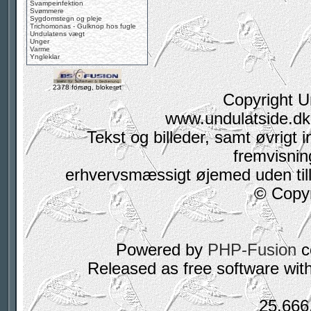
Svampeinfektion
Svømmere
Sygdomstegn og pleje
Trichomonas - Gulknop hos fugle
Undulatens vægt
Unger
Varme
Yngleklar
2378 forsøg, blokeret
Copyright U
www.undulatside.dk 
Tekst og billeder, samt øvrigt i
fremvisning
erhvervsmæssigt øjemed uden tilla
© Copyr
Powered by
PHP-Fusion
c
Released as free software wit
25,666