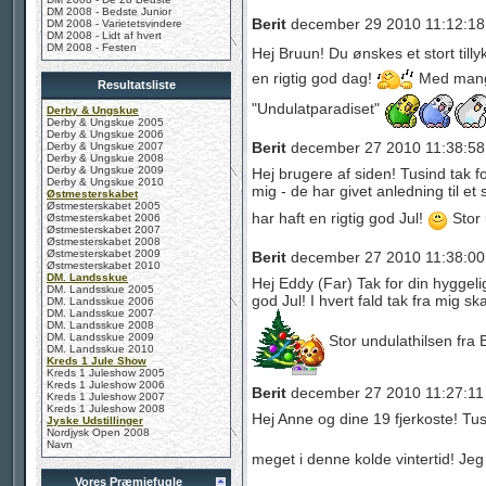
DM 2008 - Bedste Junior
Berit
december 29 2010 11:12:18
DM 2008 - Varietetsvindere
DM 2008 - Lidt af hvert
DM 2008 - Festen
Hej Bruun! Du ønskes et stort til
en rigtig god dag!
Med mange
Resultatsliste
"Undulatparadiset"
Derby & Ungskue
Derby & Ungskue 2005
Derby & Ungskue 2006
Berit
december 27 2010 11:38:58
Derby & Ungskue 2007
Derby & Ungskue 2008
Derby & Ungskue 2009
Hej brugere af siden! Tusind tak fo
Derby & Ungskue 2010
mig - de har givet anledning til et
Østmesterskabet
Østmesterskabet 2005
har haft en rigtig god Jul!
Stor 
Østmesterskabet 2006
Østmesterskabet 2007
Østmesterskabet 2008
Østmesterskabet 2009
Berit
december 27 2010 11:38:00
Østmesterskabet 2010
DM. Landsskue
Hej Eddy (Far) Tak for din hyggelig
DM. Landsskue 2005
god Jul! I hvert fald tak fra mig sk
DM. Landsskue 2006
DM. Landsskue 2007
DM. Landsskue 2008
DM. Landsskue 2009
Stor undulathilsen fra 
DM. Landsskue 2010
Kreds 1 Jule Show
Kreds 1 Juleshow 2005
Kreds 1 Juleshow 2006
Berit
december 27 2010 11:27:11
Kreds 1 Juleshow 2007
Kreds 1 Juleshow 2008
Hej Anne og dine 19 fjerkoste! Tusi
Jyske Udstillinger
Nordjysk Open 2008
Navn
meget i denne kolde vintertid! Jeg 
Vores Præmiefugle