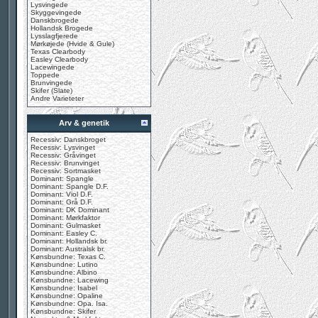
Lysvingede
Skyggevingede
Danskbrogede
Hollandsk Brogede
Lysslagfjerede
Mørkøjede (Hvide & Gule)
Texas Clearbody
Easley Clearbody
Lacewingede
Toppede
Brunvingede
Skifer (Slate)
Andre Varieteter
Arv & genetik
Recessiv: Danskbroget
Recessiv: Lysvinget
Recessiv: Gråvinget
Recessiv: Brunvinget
Recessiv: Sortmasket
Dominant: Spangle
Dominant: Spangle D.F.
Dominant: Viol D.F.
Dominant: Grå D.F.
Dominant: DK Dominant
Dominant: Mørkfaktor
Dominant: Gulmasket
Dominant: Easley C.
Dominant: Hollandsk br.
Dominant: Australsk br.
Kønsbundne: Texas C.
Kønsbundne: Lutino
Kønsbundne: Albino
Kønsbundne: Lacewing
Kønsbundne: Isabel
Kønsbundne: Opaline
Kønsbundne: Opa. Isa.
Kønsbundne: Skifer