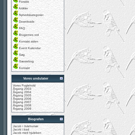
Forside
Artikler
Nyhedskategorier
Downloads
FAQ
Brugernes ord
Kontakt siden
Event Kalendar
Søg
Gæstebog
Kontakt
Vores undulater
Vores Fuglehold
Årgang 2003
Årgang 2004
Årgang 2005
Årgang 2006
Årgang 2007
Årgang 2008
Årgang 2009
Biografen
Jacob i Julehumør
Jacob i bad
Jacob med hjuleben