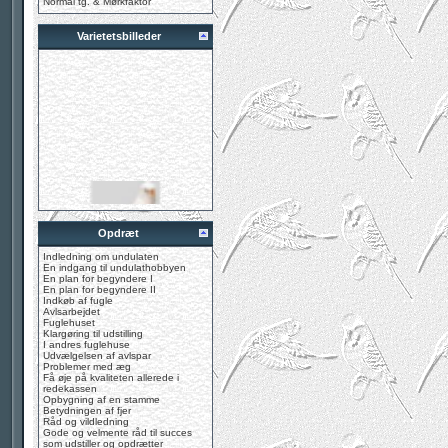
Normal tg. & Mørkfaktor
Varietetsbilleder
Opdræt
Indledning om undulaten
En indgang til undulathobbyen
En plan for begyndere I
En plan for begyndere II
Indkøb af fugle
Avlsarbejdet
Fuglehuset
Klargøring til udstilling
I andres fuglehuse
Udvælgelsen af avlspar
Problemer med æg
Få øje på kvaliteten allerede i
redekassen
Opbygning af en stamme
Betydningen af fjer
Råd og vildledning
Gode og velmente råd til succes
som udstiller og opdrætter