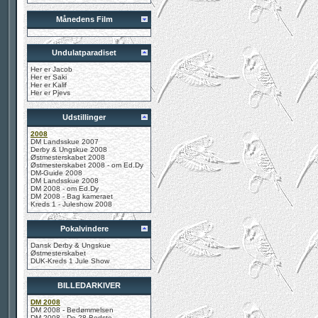
Månedens Film
Undulatparadiset
Her er Jacob
Her er Saki
Her er Kalif
Her er Pjevs
Udstillinger
2008
DM Landsskue 2007
Derby & Ungskue 2008
Østmesterskabet 2008
Østmesterskabet 2008 - om Ed.Dy
DM-Guide 2008
DM Landsskue 2008
DM 2008 - om Ed.Dy
DM 2008 - Bag kameraet
Kreds 1 - Juleshow 2008
Pokalvindere
Dansk Derby & Ungskue
Østmesterskabet
DUK-Kreds 1 Jule Show
BILLEDARKIVER
DM 2008
DM 2008 - Bedømmelsen
DM 2008 - De 28 Bedste