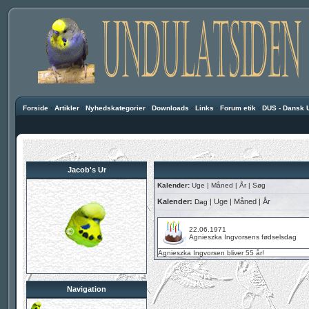
Forside
·
Artikler
·
Nyhedskategorier
·
Downloads
·
Links
·
Forum etik
·
DUS - Dansk 
Jacob's Ur
Kalender:
Uge
|
Måned
|
År
|
Søg
Kalender:
|
Uge
|
Måned
|
År
Dag
22.06.1971
Agnieszka Ingvorsens fødselsdag
Agnieszka Ingvorsen
bliver 55 år!
Navigation