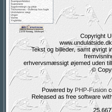
Svampeinfektion
Svømmere
Sygdomstegn og pleje
Trichomonas - Gulknop hos fugle
Undulatens vægt
Unger
Varme
Yngleklar
2378 forsøg, blokeret
Copyright U
www.undulatside.dk 
Tekst og billeder, samt øvrigt i
fremvisning
erhvervsmæssigt øjemed uden tilla
© Copyr
Powered by
PHP-Fusion
c
Released as free software wit
25,667