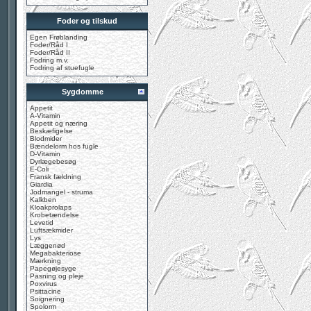
Foder og tilskud
Egen Frøblanding
Foder/Råd I
Foder/Råd II
Fodring m.v.
Fodring af stuefugle
Sygdomme
Appetit
A-Vitamin
Appetit og næring
Beskæfigelse
Blodmider
Bændelorm hos fugle
D-Vitamin
Dyrlægebesøg
E-Coli
Fransk fældning
Giardia
Jodmangel - struma
Kalkben
Kloakprolaps
Krobetændelse
Levetid
Luftsækmider
Lys
Læggenød
Megabakteriose
Mærkning
Papegøjesyge
Pasning og pleje
Poxvirus
Psittacine
Soignering
Spolorm