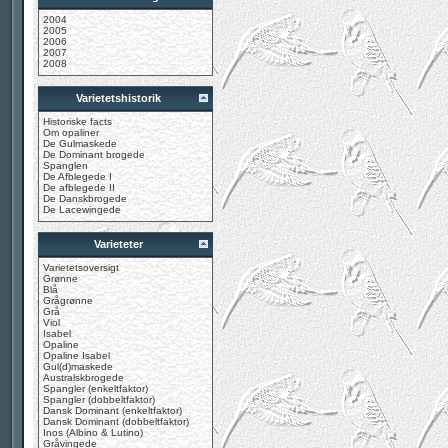
2004
2005
2006
2007
2008
Varietetshistorik
Historiske facts
Om opaliner
De Gulmaskede
De Dominant brogede
Spanglen
De Afblegede I
De afblegede II
De Danskbrogede
De Lacewingede
Varieteter
Varietetsoversigt
Grønne
Blå
Grågrønne
Grå
Viol
Isabel
Opaline
Opaline Isabel
Gul(d)maskede
Australskbrogede
Spangler (enkeltfaktor)
Spangler (dobbeltfaktor)
Dansk Dominant (enkeltfaktor)
Dansk Dominant (dobbeltfaktor)
Inos (Albino & Lutino)
Gråvingede