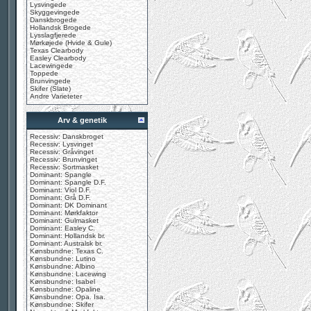
Lysvingede
Skyggevingede
Danskbrogede
Hollandsk Brogede
Lysslagfjerede
Mørkøjede (Hvide & Gule)
Texas Clearbody
Easley Clearbody
Lacewingede
Toppede
Brunvingede
Skifer (Slate)
Andre Varieteter
Arv & genetik
Recessiv: Danskbroget
Recessiv: Lysvinget
Recessiv: Gråvinget
Recessiv: Brunvinget
Recessiv: Sortmasket
Dominant: Spangle
Dominant: Spangle D.F.
Dominant: Viol D.F.
Dominant: Grå D.F.
Dominant: DK Dominant
Dominant: Mørkfaktor
Dominant: Gulmasket
Dominant: Easley C.
Dominant: Hollandsk br.
Dominant: Australsk br.
Kønsbundne: Texas C.
Kønsbundne: Lutino
Kønsbundne: Albino
Kønsbundne: Lacewing
Kønsbundne: Isabel
Kønsbundne: Opaline
Kønsbundne: Opa. Isa.
Kønsbundne: Skifer