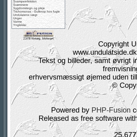
Svampeinfektion
Svømmere
Sygdomstegn og pleje
Trichomonas - Gulknop hos fugle
Undulatens vægt
Unger
Varme
Yngleklar
2378 forsøg, blokeret
Copyright U
www.undulatside.dk 
Tekst og billeder, samt øvrigt i
fremvisning
erhvervsmæssigt øjemed uden tilla
© Copyr
Powered by
PHP-Fusion
c
Released as free software wit
25,677