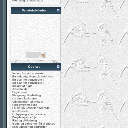
Normal tg. & Mørkfaktor
Varietetsbilleder
Opdræt
Indledning om undulaten
En indgang til undulathobbyen
En plan for begyndere I
En plan for begyndere II
Indkøb af fugle
Avlsarbejdet
Fuglehuset
Klargøring til udstilling
I andres fuglehuse
Udvælgelsen af avlspar
Problemer med æg
Få øje på kvaliteten allerede i
redekassen
Opbygning af en stamme
Betydningen af fjer
Råd og vildledning
Gode og velmente råd til succes
som udstiller og opdrætter