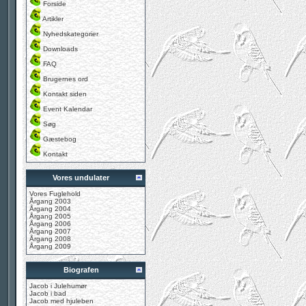
Forside
Artikler
Nyhedskategorier
Downloads
FAQ
Brugernes ord
Kontakt siden
Event Kalendar
Søg
Gæstebog
Kontakt
Vores undulater
Vores Fuglehold
Årgang 2003
Årgang 2004
Årgang 2005
Årgang 2006
Årgang 2007
Årgang 2008
Årgang 2009
Biografen
Jacob i Julehumør
Jacob i bad
Jacob med hjuleben