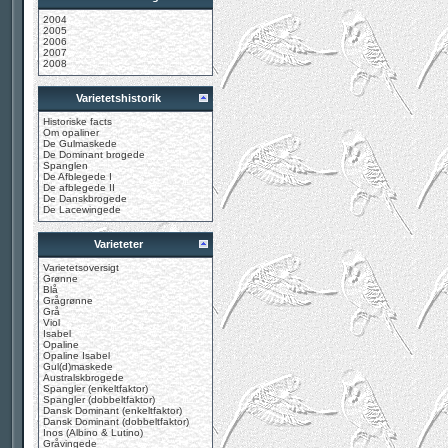
2004
2005
2006
2007
2008
Varietetshistorik
Historiske facts
Om opaliner
De Gulmaskede
De Dominant brogede
Spanglen
De Afblegede I
De afblegede II
De Danskbrogede
De Lacewingede
Varieteter
Varietetsoversigt
Grønne
Blå
Grågrønne
Grå
Viol
Isabel
Opaline
Opaline Isabel
Gul(d)maskede
Australskbrogede
Spangler (enkeltfaktor)
Spangler (dobbeltfaktor)
Dansk Dominant (enkeltfaktor)
Dansk Dominant (dobbeltfaktor)
Inos (Albino & Lutino)
Gråvingede