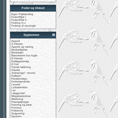
Foder og tilskud
Egen Frøblanding
Foder/Råd I
Foder/Råd II
Fodring m.v.
Fodring af stuefugle
Sygdomme
Appetit
A-Vitamin
Appetit og næring
Beskæfigelse
Blodmider
Bændelorm hos fugle
D-Vitamin
Dyrlægebesøg
E-Coli
Fransk fældning
Giardia
Jodmangel - struma
Kalkben
Kloakprolaps
Krobetændelse
Levetid
Luftsækmider
Lys
Læggenød
Megabakteriose
Mærkning
Papegøjesyge
Pasning og pleje
Poxvirus
Psittacine
Soignering
Spolorm