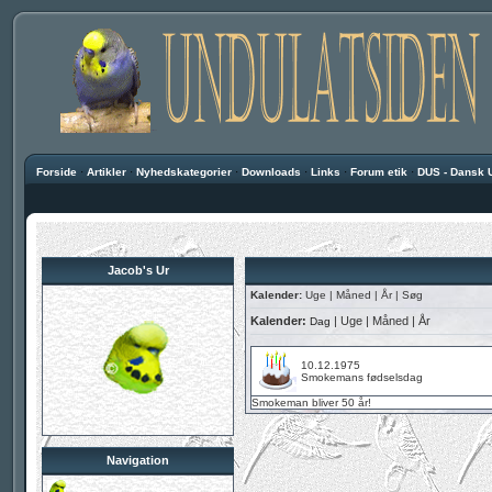
Forside
·
Artikler
·
Nyhedskategorier
·
Downloads
·
Links
·
Forum etik
·
DUS - Dansk 
Jacob's Ur
Kalender:
Uge
|
Måned
|
År
|
Søg
Kalender:
|
Uge
|
Måned
|
År
Dag
10.12.1975
Smokemans fødselsdag
Smokeman
bliver 50 år!
Navigation