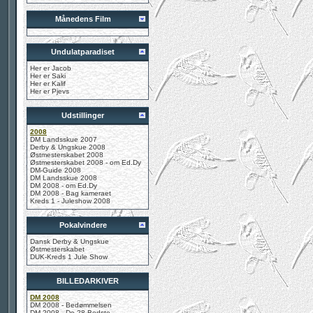
Månedens Film
Undulatparadiset
Her er Jacob
Her er Saki
Her er Kalif
Her er Pjevs
Udstillinger
2008
DM Landsskue 2007
Derby & Ungskue 2008
Østmesterskabet 2008
Østmesterskabet 2008 - om Ed.Dy
DM-Guide 2008
DM Landsskue 2008
DM 2008 - om Ed.Dy
DM 2008 - Bag kameraet
Kreds 1 - Juleshow 2008
Pokalvindere
Dansk Derby & Ungskue
Østmesterskabet
DUK-Kreds 1 Jule Show
BILLEDARKIVER
DM 2008
DM 2008 - Bedømmelsen
DM 2008 - De 28 Bedste