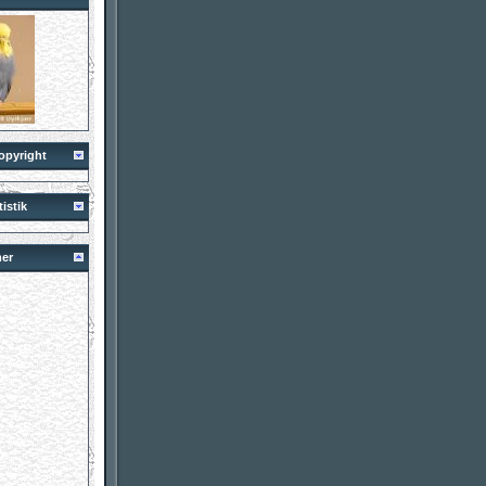
opyright
istik
er