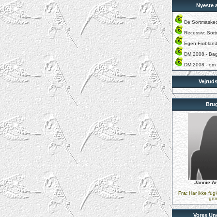
Nyeste a
De Sortmaske
Recessiv: Sor
Egen Frøbland
DM 2008 - Ba
DM 2008 - om
Vejruds
Bru
Jannie A
Fra:
Har ikke fug
ge
Vores Un