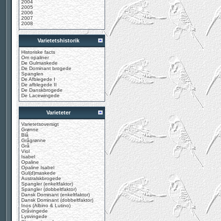
2004
2005
2006
2007
2008
Varietetshistorik
Historiske facts
Om opaliner
De Gulmaskede
De Dominant brogede
Spanglen
De Afblegede I
De afblegede II
De Danskbrogede
De Lacewingede
Varieteter
Varietetsoversigt
Grønne
Blå
Grågrønne
Grå
Viol
Isabel
Opaline
Opaline Isabel
Gul(d)maskede
Australskbrogede
Spangler (enkeltfaktor)
Spangler (dobbeltfaktor)
Dansk Dominant (enkeltfaktor)
Dansk Dominant (dobbeltfaktor)
Inos (Albino & Lutino)
Gråvingede
Lysvingede