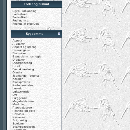
Foder og tilskud
Egen Frøblanding
Foder/Råd I
Foder/Råd II
Fodring m.v.
Fodring af stuefugle
Sygdomme
Appetit
A-Vitamin
Appetit og næring
Beskæfigelse
Blodmider
Bændelorm hos fugle
D-Vitamin
Dyrlægebesøg
E-Coli
Fransk fældning
Giardia
Jodmangel - struma
Kalkben
Kloakprolaps
Krobetændelse
Levetid
Luftsækmider
Lys
Læggenød
Megabakteriose
Mærkning
Papegøjesyge
Pasning og pleje
Poxvirus
Psittacine
Soignering
Spolorm
Svampeinfektion
Svømmere