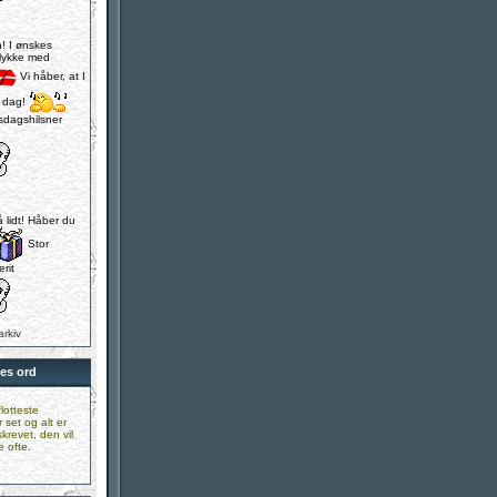
n! I ønskes
illykke med
Vi håber, at I
d dag!
dagshilsner
å lidt! Håber du
Stor
rit
arkiv
es ord
flotteste
set og alt er
skrevet, den vil
 ofte.