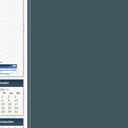
ps
nheder
yreklinik
026
>>
Fr
Lø
Sø
1
2
3
8
9
10
15
16
17
22
23
24
29
30
31
ubben
ulatsider