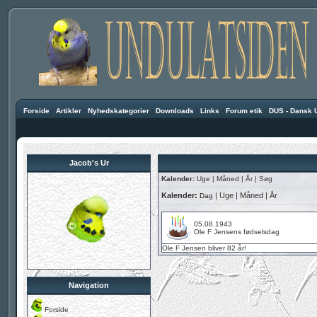
Forside
·
Artikler
·
Nyhedskategorier
·
Downloads
·
Links
·
Forum etik
·
DUS - Dansk 
Jacob's Ur
Kalender:
Uge
|
Måned
|
År
|
Søg
Kalender:
|
Uge
|
Måned
|
År
Dag
05.08.1943
Ole F Jensens fødselsdag
Ole F Jensen
bliver 82 år!
Navigation
Forside