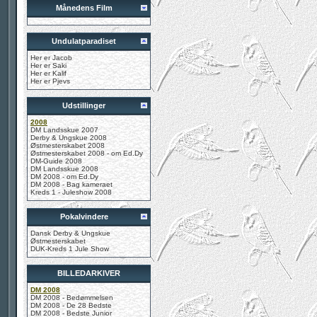
Månedens Film
Undulatparadiset
Her er Jacob
Her er Saki
Her er Kalif
Her er Pjevs
Udstillinger
2008
DM Landsskue 2007
Derby & Ungskue 2008
Østmesterskabet 2008
Østmesterskabet 2008 - om Ed.Dy
DM-Guide 2008
DM Landsskue 2008
DM 2008 - om Ed.Dy
DM 2008 - Bag kameraet
Kreds 1 - Juleshow 2008
Pokalvindere
Dansk Derby & Ungskue
Østmesterskabet
DUK-Kreds 1 Jule Show
BILLEDARKIVER
DM 2008
DM 2008 - Bedømmelsen
DM 2008 - De 28 Bedste
DM 2008 - Bedste Junior