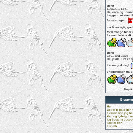
Berit
11/01/2011 14:51
Hej erica og Torun
begge to et stort t
fødselsdagen!
må få en rigtig go
Med mange fødsels
fra undulatside.dk
Berit
02/01/2011 19:19
Hej jek01! Det er s
har en god dag!
undulathilsen fra Be
Replik
Brugern
Hej
Det er til dato den 
hjemmeside jeg har 
klart og tydeligt be
jeg bestemt besøge
Tak for den.
Lisbeth