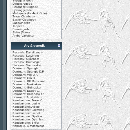
Skyggevingede
Danskbrogede
Hollandsk Brogede
Lysslagfjerede
Mørkøjede (Hvide & Gule)
Texas Clearbody
Easley Clearbody
Lacewingede
Toppede
Brunvingede
Skifer (Slate)
Andre Varieteter
Arv & genetik
Recessiv: Danskbroget
Recessiv: Lysvinget
Recessiv: Gråvinget
Recessiv: Brunvinget
Recessiv: Sortmasket
Dominant: Spangle
Dominant: Spangle D.F.
Dominant: Viol D.F.
Dominant: Grå D.F.
Dominant: DK Dominant
Dominant: Mørkfaktor
Dominant: Gulmasket
Dominant: Easley C.
Dominant: Hollandsk br.
Dominant: Australsk br.
Kønsbundne: Texas C.
Kønsbundne: Lutino
Kønsbundne: Albino
Kønsbundne: Lacewing
Kønsbundne: Isabel
Kønsbundne: Opaline
Kønsbundne: Opa. Isa.
Kønsbundne: Skifer
Normal tg. & Mørkfaktor