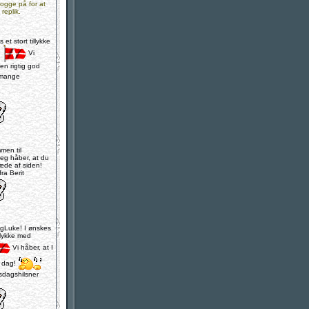
 logge på for at
 replik.
et stort tillykke
!
Vi
en rigtig god
mange
men til
Jeg håber, at du
æde af siden!
ra Berit
gLuke! I ønskes
illykke med
Vi håber, at I
d dag!
dagshilsner