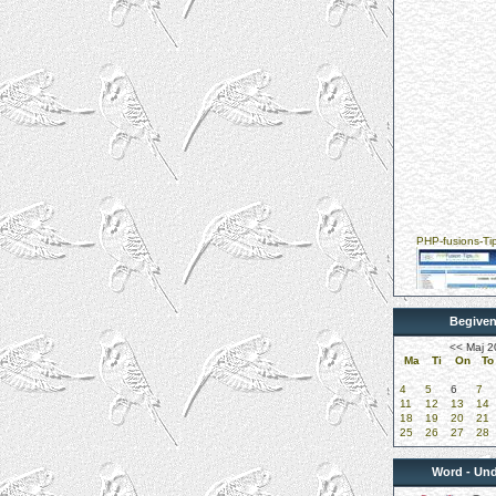
PHP-fusions-Ti
Begive
Kungelundens D
<<
Maj 2
Ma
Ti
On
To
4
5
6
7
11
12
13
14
18
19
20
21
25
26
27
28
DUK-Undulatkl
Word - Und