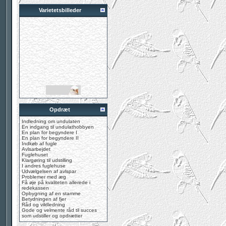
Varietetsbilleder
Opdræt
Indledning om undulaten
En indgang til undulathobbyen
En plan for begyndere I
En plan for begyndere II
Indkøb af fugle
Avlsarbejdet
Fuglehuset
Klargøring til udstilling
I andres fuglehuse
Udvælgelsen af avlspar
Problemer med æg
Få øje på kvaliteten allerede i
redekassen
Opbygning af en stamme
Betydningen af fjer
Råd og vildledning
Gode og velmente råd til succes
som udstiller og opdrætter