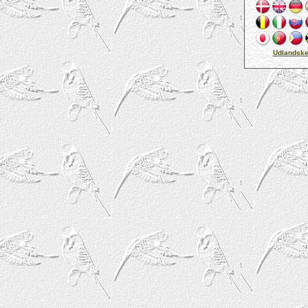
Udlandske
Didier Mervilde