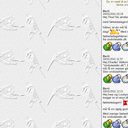
Du er nødt til at
skrive en
Berit
19/01/2011 03:18
Hej Tina! Du ønskes 
med fødselsdagen
håber, at du må få 
dag!
Med 
fødselsdagshilsner
fra undulatside.dk
Berit
18/01/2011 11:57
Hej Charlie! Velkom
"Undulatside.dk"! 
må få en masse gl
Stor undulathilsen f
Berit
16/01/2011 12:21
Hej hwa og Luckyo
begge to et stort t
fødselsdagen!
må få en rigtig go
Med mange fødsels
fra undulatside.dk