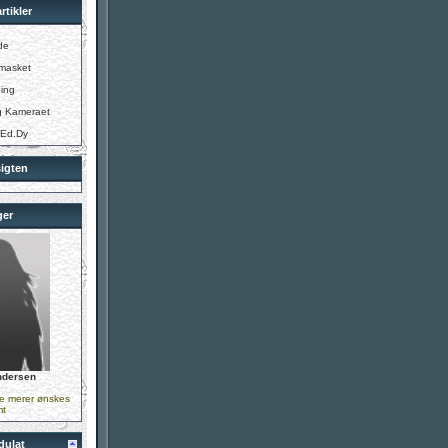
rtikler
de
tmasket
ing
g Kameraet
 Ed.Dy
igten
ger
ndersen
le merer ønskes
mt
dulat