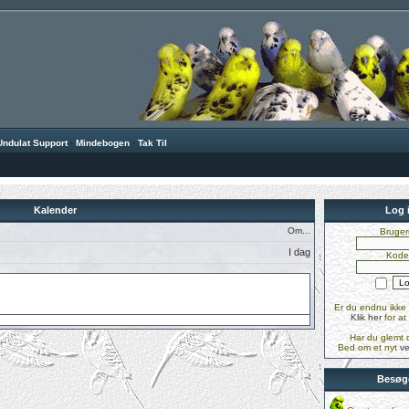
Undulat Support
·
Mindebogen
·
Tak Til
Kalender
Log 
Om...
Bruger
I dag
Kode
Er du endnu ikke 
Klik her
for at
Har du glemt 
Bed om et nyt
ve
Besøg