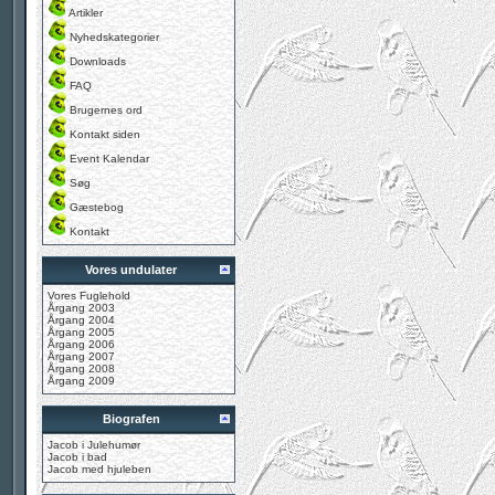
Artikler
Nyhedskategorier
Downloads
FAQ
Brugernes ord
Kontakt siden
Event Kalendar
Søg
Gæstebog
Kontakt
Vores undulater
Vores Fuglehold
Årgang 2003
Årgang 2004
Årgang 2005
Årgang 2006
Årgang 2007
Årgang 2008
Årgang 2009
Biografen
Jacob i Julehumør
Jacob i bad
Jacob med hjuleben