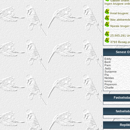
Gæster online:
Ingen brugere onli
Antal brugere:
Ikke aktivered
Nyeste bruger
25,665,291 Un
3793 Besøg pr
Senest O
Eddy
Berit
Pam
Jady
Susanne
Pia
Nicklas
tonny
Peperoni
Charlie
Fødselsdag
fødselsda
Repli