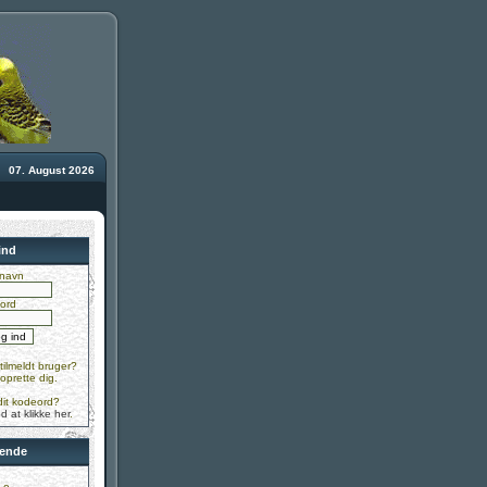
07. August 2026
ind
navn
ord
tilmeldt bruger?
 oprette dig.
dit kodeord?
d at klikke her
.
ende