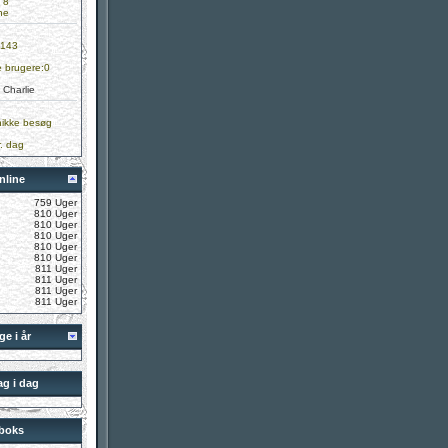
 8
ne
 143
e brugere:0
:
Charlie
ikke besøg
. dag
nline
759 Uger
810 Uger
810 Uger
810 Uger
810 Uger
810 Uger
811 Uger
811 Uger
811 Uger
811 Uger
e i år
g i dag
kboks