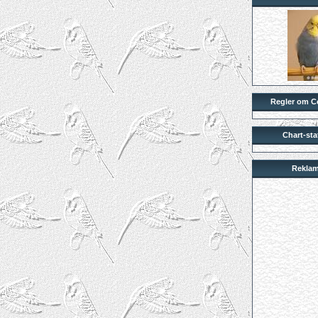
Regler om C
Chart-stat
Reklam